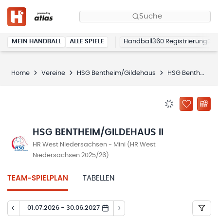
Suche
MEIN HANDBALL
ALLE SPIELE
Handball360 Registrierung
Home
Vereine
HSG Bentheim/Gildehaus
HSG Bentheim/Gildehaus II
BENACHRICHTIG
ZU „MEINE
HSG BENTHEIM/GILDEHAUS II
HR West Niedersachsen - Mini (HR West
Niedersachsen 2025/26)
TEAM-SPIELPLAN
TABELLEN
01.07.2026 - 30.06.2027