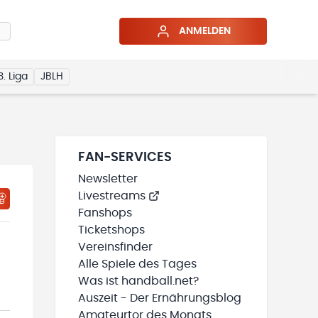
ANMELDEN
3. Liga
JBLH
FAN-SERVICES
Newsletter
Livestreams
HTIGUNGSSTATUS WIRD GELADEN
MEINE TEAMS“ HINZUFÜGEN
Fanshops
Ticketshops
Vereinsfinder
Alle Spiele des Tages
Was ist handball.net?
Auszeit - Der Ernährungsblog
Amateurtor des Monats