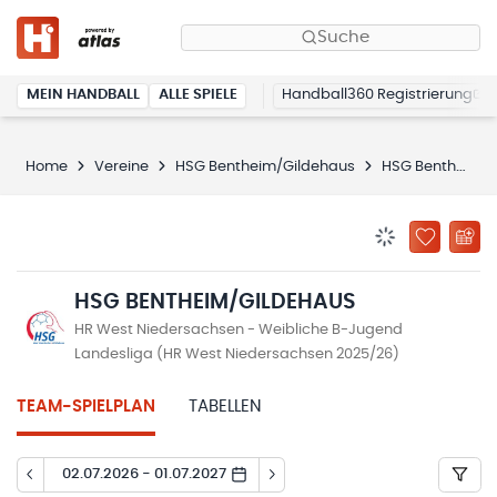
Suche
MEIN HANDBALL
ALLE SPIELE
Handball360 Registrierung
Home
Vereine
HSG Bentheim/Gildehaus
HSG Bentheim/Gildehaus
BENACHRICHTIG
ZU „MEINE
HSG BENTHEIM/GILDEHAUS
HR West Niedersachsen - Weibliche B-Jugend
Landesliga (HR West Niedersachsen 2025/26)
TEAM-SPIELPLAN
TABELLEN
02.07.2026 - 01.07.2027