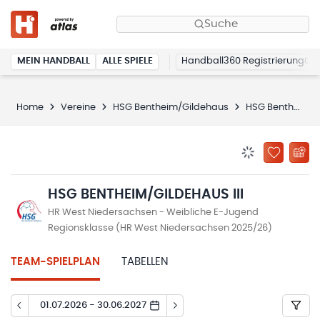
Suche
MEIN HANDBALL
ALLE SPIELE
Handball360 Registrierung
Home
Vereine
HSG Bentheim/Gildehaus
HSG Bentheim/Gildehaus III
BENACHRICHTIG
ZU „MEINE
HSG BENTHEIM/GILDEHAUS III
HR West Niedersachsen - Weibliche E-Jugend
Regionsklasse (HR West Niedersachsen 2025/26)
TEAM-SPIELPLAN
TABELLEN
01.07.2026 - 30.06.2027