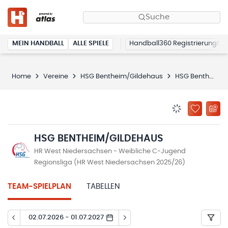
Suche
MEIN HANDBALL
ALLE SPIELE
Handball360 Registrierung
Home
Vereine
HSG Bentheim/Gildehaus
HSG Bentheim/Gildehaus
BENACHRICHTIG
ZU „MEINE
HSG BENTHEIM/GILDEHAUS
HR West Niedersachsen - Weibliche C-Jugend
Regionsliga (HR West Niedersachsen 2025/26)
TEAM-SPIELPLAN
TABELLEN
02.07.2026 - 01.07.2027