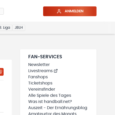
ANMELDEN
3. Liga
JBLH
FAN-SERVICES
Newsletter
Livestreams
HTIGUNGSSTATUS WIRD GELADEN
MEINE TEAMS“ HINZUFÜGEN
Fanshops
Ticketshops
Vereinsfinder
Alle Spiele des Tages
Was ist handball.net?
Auszeit - Der Ernährungsblog
Amateurtor des Monats