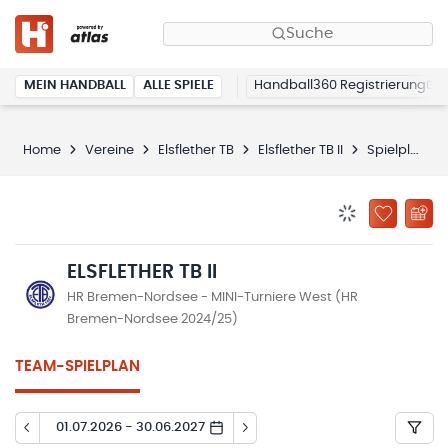
Suche
MEIN HANDBALL
ALLE SPIELE
Handball360 Registrierung
Home
Vereine
Elsflether TB
Elsflether TB II
Spielplan
BENACHRICHTIG
ZU „MEINE
ELSFLETHER TB II
HR Bremen-Nordsee - MINI-Turniere West (HR
Bremen-Nordsee 2024/25)
TEAM-SPIELPLAN
01.07.2026 - 30.06.2027