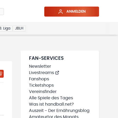
ANMELDEN
3. Liga
JBLH
FAN-SERVICES
Newsletter
Livestreams
HTIGUNGSSTATUS WIRD GELADEN
MEINE TEAMS“ HINZUFÜGEN
Fanshops
Ticketshops
Vereinsfinder
Alle Spiele des Tages
Was ist handball.net?
Auszeit - Der Ernährungsblog
Amateurtor des Monats