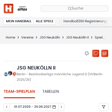
Suche
MEIN HANDBALL
ALLE SPIELE
Handball360 Registrierung
Home
Vereine
JSG Neukölln
JSG Neukölln II
Spielplan
BENACHRICHTIG
ZU „MEINE
JSG NEUKÖLLN II
Berlin - Bezirksoberliga männliche Jugend D (HVBerlin
2025/26)
TEAM-SPIELPLAN
TABELLEN
01.07.2026 - 30.06.2027