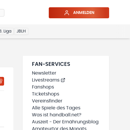
ANMELDEN
3. Liga
JBLH
FAN-SERVICES
Newsletter
Livestreams
HTIGUNGSSTATUS WIRD GELADEN
MEINE TEAMS“ HINZUFÜGEN
Fanshops
Ticketshops
Vereinsfinder
Alle Spiele des Tages
Was ist handball.net?
Auszeit - Der Ernährungsblog
Amateurtor des Monats