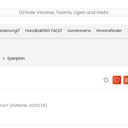
Finde Vereine, Teams, Ligen und mehr…
trierung
Handball360 FAQ
Livestreams
Vereinsfinder
n
Spielplan
BENACHRIC
ZU „
end F (HVBerlin 2025/26)