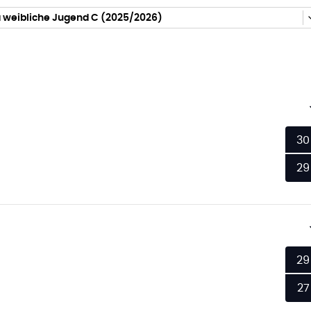
a weibliche Jugend C (2025/2026)
30
29
29
27