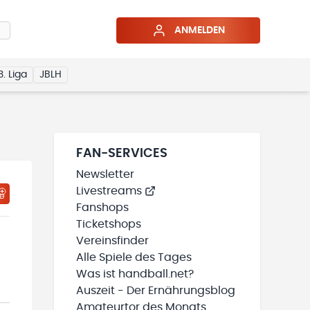
ANMELDEN
3. Liga
JBLH
FAN-SERVICES
Newsletter
Livestreams
HTIGUNGSSTATUS WIRD GELADEN
MEINE TEAMS“ HINZUFÜGEN
Fanshops
Ticketshops
Vereinsfinder
Alle Spiele des Tages
Was ist handball.net?
Auszeit - Der Ernährungsblog
Amateurtor des Monats