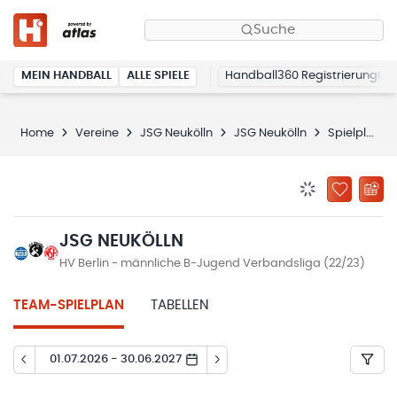
Suche
MEIN HANDBALL
ALLE SPIELE
Handball360 Registrierung
Home
Vereine
JSG Neukölln
JSG Neukölln
Spielplan
BENACHRICHTIG
ZU „MEINE
JSG NEUKÖLLN
HV Berlin - männliche B-Jugend Verbandsliga (22/23)
TEAM-SPIELPLAN
TABELLEN
01.07.2026 - 30.06.2027