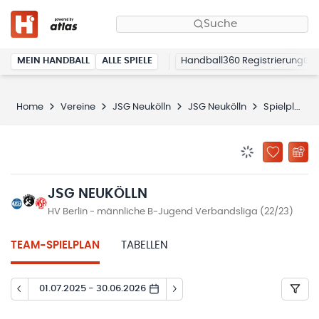
Suche
MEIN HANDBALL
ALLE SPIELE
Handball360 Registrierung
Home
Vereine
JSG Neukölln
JSG Neukölln
Spielplan
BENACHRICHTIG
ZU „MEINE
JSG NEUKÖLLN
HV Berlin - männliche B-Jugend Verbandsliga (22/23)
TEAM-SPIELPLAN
TABELLEN
01.07.2025 - 30.06.2026