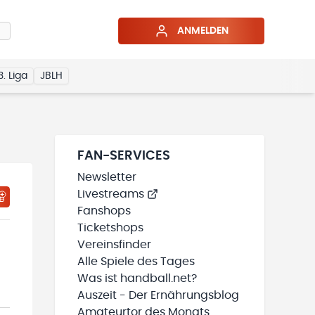
ANMELDEN
3. Liga
JBLH
FAN-SERVICES
Newsletter
Livestreams
HTIGUNGSSTATUS WIRD GELADEN
MEINE TEAMS“ HINZUFÜGEN
Fanshops
Ticketshops
Vereinsfinder
Alle Spiele des Tages
Was ist handball.net?
Auszeit - Der Ernährungsblog
Amateurtor des Monats