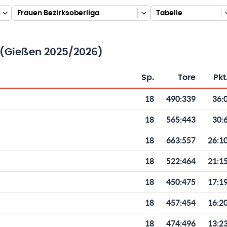
Frauen Bezirksoberliga
Tabelle
 (Gießen 2025/2026)
Sp.
Tore
Pkt
Toren und Punkten
18
490
:
339
36:
18
565
:
443
30:
18
663
:
557
26:1
18
522
:
464
21:1
18
450
:
475
17:1
18
457
:
454
16:2
18
474
:
496
13:2