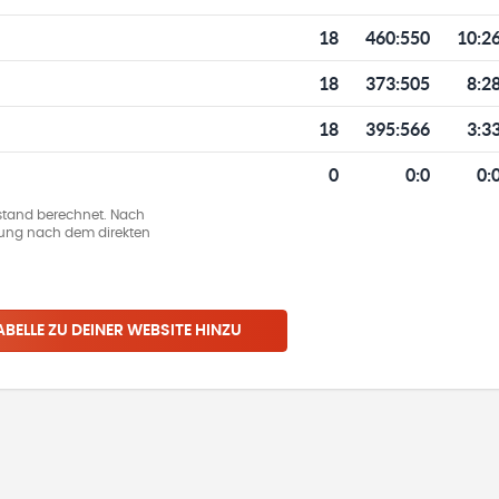
18
460
:
550
10:2
18
373
:
505
8:2
18
395
:
566
3:3
0
0
:
0
0:
stand berechnet. Nach
llung nach dem direkten
ABELLE ZU DEINER WEBSITE HINZU