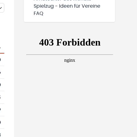
Spielzug - Ideen für Vereine
FAQ
.
0
6
0
5
9
0
3