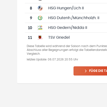
8
HSG Hungen/Lich II
9
HSG Dutenh./Münchholzh. II
10
HSG Gedern/Nidda II
11
TSV Griedel
Diese Tabelle wird während der Saison nach dem Punkte
Abschluss aller Begegnungen erfolgt die Tabellendarste
Vergleich.
letztes Update:
06.07.2026 20:55 Uhr
FÜGE DIE T