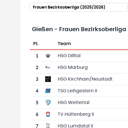
Frauen Bezirksoberliga (2025/2026)
Gießen - Frauen Bezirksoberliga
Pl.
Team
Team-Logo
Tabelle mit Vereinsplatzierungen, Spielen, 
1
HSG Dilltal
2
HSG Marburg
3
HSG Kirchhain/Neustadt
4
TSG Leihgestern II
5
HSG Wettertal
6
TV Hüttenberg II
7
HSG Lumdatal II