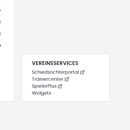
6
8
3
0
VEREINSSERVICES
Schiedsrichterportal
Trainercenter
SpielerPlus
Widgets