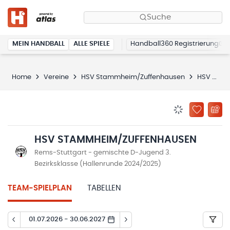
Suche
MEIN HANDBALL
ALLE SPIELE
Handball360 Registrierung
Home
Vereine
HSV Stammheim/Zuffenhausen
HSV Stammheim/Zuffenhausen
BENACHRICHTIG
ZU „MEINE
HSV STAMMHEIM/ZUFFENHAUSEN
Rems-Stuttgart - gemischte D-Jugend 3.
Bezirksklasse (Hallenrunde 2024/2025)
TEAM-SPIELPLAN
TABELLEN
01.07.2026 - 30.06.2027