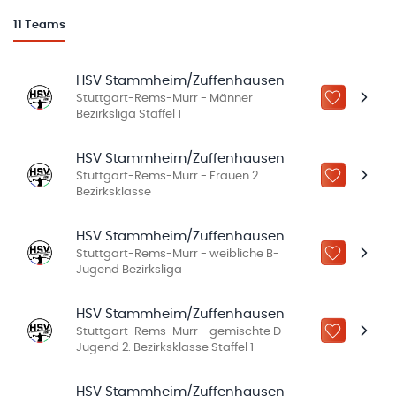
11
Teams
HSV Stammheim/Zuffenhausen
Stuttgart-Rems-Murr - Männer
ZU „MEINE
Bezirksliga Staffel 1
HSV Stammheim/Zuffenhausen
Stuttgart-Rems-Murr - Frauen 2.
ZU „MEINE
Bezirksklasse
HSV Stammheim/Zuffenhausen
Stuttgart-Rems-Murr - weibliche B-
ZU „MEINE
Jugend Bezirksliga
HSV Stammheim/Zuffenhausen
Stuttgart-Rems-Murr - gemischte D-
ZU „MEINE
Jugend 2. Bezirksklasse Staffel 1
HSV Stammheim/Zuffenhausen