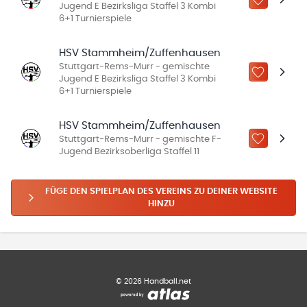
ZU „MEINE
Jugend E Bezirksliga Staffel 3 Kombi
6+1 Turnierspiele
HSV Stammheim/Zuffenhausen
Stuttgart-Rems-Murr - gemischte
ZU „MEINE
Jugend E Bezirksliga Staffel 3 Kombi
6+1 Turnierspiele
HSV Stammheim/Zuffenhausen
Stuttgart-Rems-Murr - gemischte F-
ZU „MEINE
Jugend Bezirksoberliga Staffel 11
FÜGE DEN SPIELPLAN DES VEREINS ZU DEINER WEBSITE
HINZU
©
2026
Handball.net