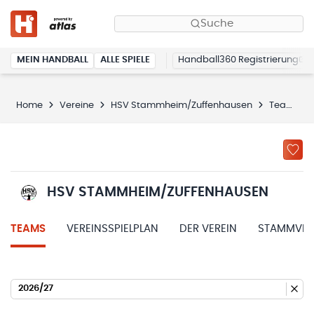
Suche
MEIN HANDBALL
ALLE SPIELE
Handball360 Registrierung
Home
Vereine
HSV Stammheim/Zuffenhausen
Teams
HSV STAMMHEIM/ZUFFENHAUSEN
TEAMS
VEREINSSPIELPLAN
DER VEREIN
STAMMVER
2026/27