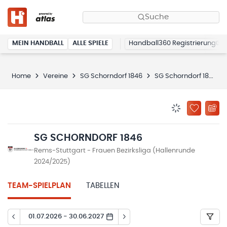
Suche
MEIN HANDBALL
ALLE SPIELE
Handball360 Registrierung
Home
Vereine
SG Schorndorf 1846
SG Schorndorf 1846
BENACHRICHTIG
ZU „MEINE
SG SCHORNDORF 1846
Rems-Stuttgart - Frauen Bezirksliga (Hallenrunde
2024/2025)
TEAM-SPIELPLAN
TABELLEN
01.07.2026 - 30.06.2027