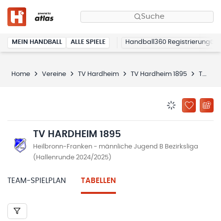
Suche
MEIN HANDBALL
ALLE SPIELE
Handball360 Registrierung
Home
Vereine
TV Hardheim
TV Hardheim 1895
Tabellen
BENACHRICHTIG
ZU „MEINE
TV HARDHEIM 1895
Heilbronn-Franken - männliche Jugend B Bezirksliga
(Hallenrunde 2024/2025)
TEAM-SPIELPLAN
TABELLEN