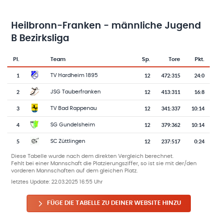
Heilbronn-Franken - männliche Jugend
B Bezirksliga
Pl.
Team
Sp.
Tore
Pkt.
Team-Logo
Tabelle mit Vereinsplatzierungen, Spielen, Toren und Punkten
1
12
472
:
315
24:0
TV Hardheim 1895
2
12
413
:
311
16:8
JSG Tauberfranken
3
12
341
:
337
10:14
TV Bad Rappenau
4
12
379
:
362
10:14
SG Gundelsheim
5
12
237
:
517
0:24
SC Züttlingen
Diese Tabelle wurde nach dem direkten Vergleich berechnet.
Fehlt bei einer Mannschaft die Platzierungsziffer, so ist sie mit der/den
vorderen Mannschaften auf dem gleichen Platz.
letztes Update:
22.03.2025 16:55 Uhr
FÜGE DIE TABELLE ZU DEINER WEBSITE HINZU