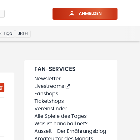
ANMELDEN
3. Liga
JBLH
FAN-SERVICES
Newsletter
Livestreams
HTIGUNGSSTATUS WIRD GELADEN
MEINE TEAMS“ HINZUFÜGEN
Fanshops
Ticketshops
Vereinsfinder
Alle Spiele des Tages
Was ist handball.net?
Auszeit - Der Ernährungsblog
Amateurtor des Monats