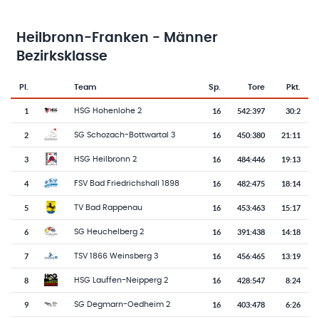
Heilbronn-Franken - Männer
Bezirksklasse
Pl.
Team
Sp.
Tore
Pkt.
Team-Logo
Tabelle mit Vereinsplatzierungen, Spielen, Toren und Punkten
1
16
542
:
397
30:2
HSG Hohenlohe 2
2
16
450
:
380
21:11
SG Schozach-Bottwartal 3
3
16
484
:
446
19:13
HSG Heilbronn 2
4
16
482
:
475
18:14
FSV Bad Friedrichshall 1898
5
16
453
:
463
15:17
TV Bad Rappenau
6
16
391
:
438
14:18
SG Heuchelberg 2
7
16
456
:
465
13:19
TSV 1866 Weinsberg 3
8
16
428
:
547
8:24
HSG Lauffen-Neipperg 2
9
16
403
:
478
6:26
SG Degmarn-Oedheim 2