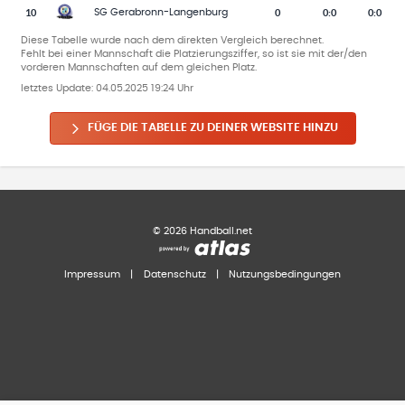
10
0
0
:
0
0:0
SG Gerabronn-Langenburg
Diese Tabelle wurde nach dem direkten Vergleich berechnet.
Fehlt bei einer Mannschaft die Platzierungsziffer, so ist sie mit der/den
vorderen Mannschaften auf dem gleichen Platz.
letztes Update:
04.05.2025 19:24 Uhr
FÜGE DIE TABELLE ZU DEINER WEBSITE HINZU
©
2026
Handball.net
Impressum
|
Datenschutz
|
Nutzungsbedingungen