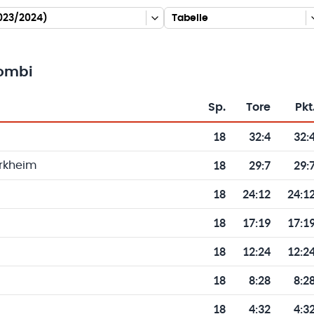
2023/2024)
Tabelle
Kombi
Sp.
Tore
Pkt
Toren und Punkten
18
32
:
4
32:
18
29
:
7
29:
rkheim
18
24
:
12
24:1
18
17
:
19
17:1
18
12
:
24
12:2
18
8
:
28
8:2
18
4
:
32
4:3