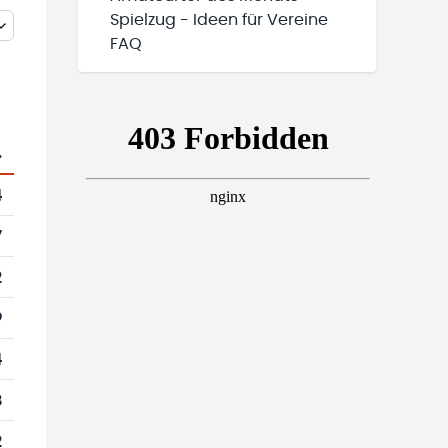
Spielzug - Ideen für Vereine
FAQ
.
4
7
2
9
4
8
2