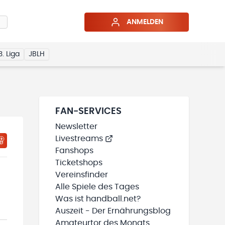
ANMELDEN
3. Liga
JBLH
FAN-SERVICES
Newsletter
Livestreams
HTIGUNGSSTATUS WIRD GELADEN
MEINE TEAMS“ HINZUFÜGEN
Fanshops
Ticketshops
Vereinsfinder
Alle Spiele des Tages
Was ist handball.net?
Auszeit - Der Ernährungsblog
Amateurtor des Monats