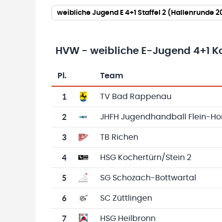
weibliche Jugend E 4+1 Staffel 2 (Hallenrunde 
HVW - weibliche E-Jugend 4+1 
Pl.
Team
Team-Logo
Tabelle mit Vereinsplatzierungen, Spielen, 
1
TV Bad Rappenau
2
JHFH Jugendhandball Flein-Ho
3
TB Richen
4
HSG Kochertürn/Stein 2
5
SG Schozach-Bottwartal
6
SC Züttlingen
7
HSG Heilbronn