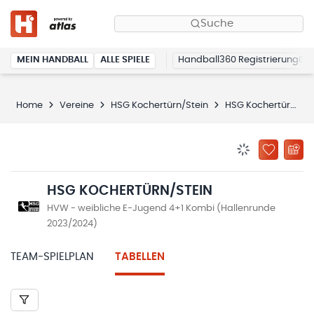
Suche
MEIN HANDBALL
ALLE SPIELE
Handball360 Registrierung
Home
Vereine
HSG Kochertürn/Stein
HSG Kochertürn/Stein
BENACHRICHTIG
ZU „MEINE
HSG KOCHERTÜRN/STEIN
HVW - weibliche E-Jugend 4+1 Kombi (Hallenrunde
2023/2024)
TEAM-SPIELPLAN
TABELLEN