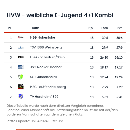
HVW - weibliche E-Jugend 4+1 Kombi
Pl.
Team
Sp.
Tore
Pkt.
Team-Logo
Tabelle mit Vereinsplatzierungen, Spielen, Toren und Punkten
1
18
30
:
6
30:6
HSG Hohenlohe
2
18
27
:
9
27:9
TSV 1866 Weinsberg
3
18
26
:
10
26:10
HSG Kochertürn/Stein
4
18
19
:
17
19:17
JSG Neckar-Kocher
5
18
12
:
24
12:24
SG Gundelsheim
6
18
7
:
29
7:29
HSG Lauffen-Neipperg
7
18
5
:
31
5:31
TV Hardheim 1895
Diese Tabelle wurde nach dem direkten Vergleich berechnet.
Fehlt bei einer Mannschaft die Platzierungsziffer, so ist sie mit der/den
vorderen Mannschaften auf dem gleichen Platz.
letztes Update:
05.04.2024 09:52 Uhr