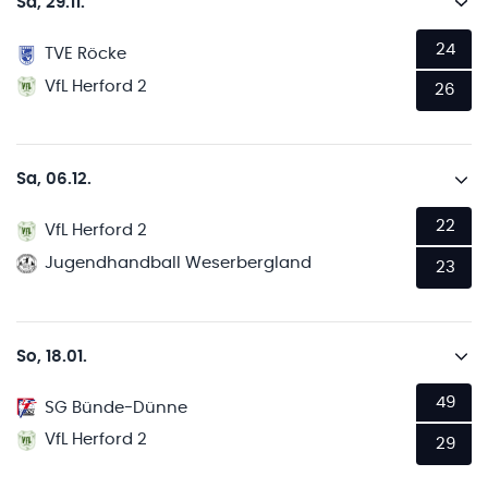
Sa, 29.11.
24
TVE Röcke
VfL Herford 2
26
Sa, 06.12.
22
VfL Herford 2
Jugendhandball Weserbergland
23
So, 18.01.
49
SG Bünde-Dünne
VfL Herford 2
29