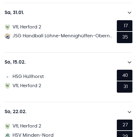
Sa, 31.01.
17
VfL Herford 2
JSG Handball Löhne-Mennighüffen-Obernbeck
35
So, 15.02.
40
HSG Hüllhorst
VfL Herford 2
31
So, 22.02.
27
VfL Herford 2
HSV Minden-Nord
29