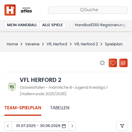
Suche
MEIN HANDBALL
ALLE SPIELE
Handball360 Registrierung
Home
Vereine
VfL Herford
VfL Herford 2
Spielplan
BENACHRICHTIG
ZU „MEINE
VFL HERFORD 2
Ostwestfalen - männliche B-Jugend Kreisliga 1
(Hallenrunde 2025/2026)
TEAM-SPIELPLAN
TABELLEN
01.07.2025 - 30.06.2026