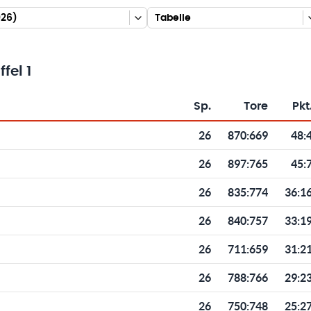
026)
Tabelle
fel 1
Sp.
Tore
Pkt
Toren und Punkten
26
870
:
669
48:
26
897
:
765
45:
26
835
:
774
36:1
26
840
:
757
33:1
26
711
:
659
31:2
26
788
:
766
29:2
26
750
:
748
25:2