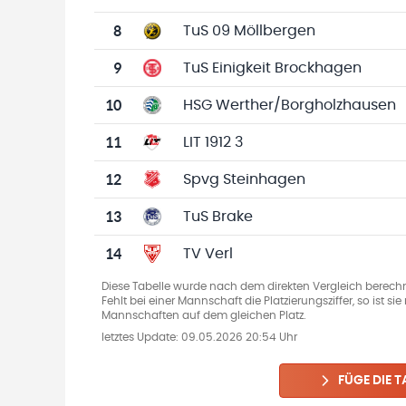
8
TuS 09 Möllbergen
9
TuS Einigkeit Brockhagen
10
HSG Werther/Borgholzhausen
11
LIT 1912 3
12
Spvg Steinhagen
13
TuS Brake
14
TV Verl
Diese Tabelle wurde nach dem direkten Vergleich berechn
Fehlt bei einer Mannschaft die Platzierungsziffer, so ist s
Mannschaften auf dem gleichen Platz.
letztes Update:
09.05.2026 20:54 Uhr
FÜGE DIE T