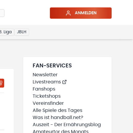
ANMELDEN
3. Liga
JBLH
FAN-SERVICES
Newsletter
Livestreams
HTIGUNGSSTATUS WIRD GELADEN
MEINE TEAMS“ HINZUFÜGEN
Fanshops
Ticketshops
Vereinsfinder
Alle Spiele des Tages
Was ist handball.net?
Auszeit - Der Ernährungsblog
Amateurtor des Monats