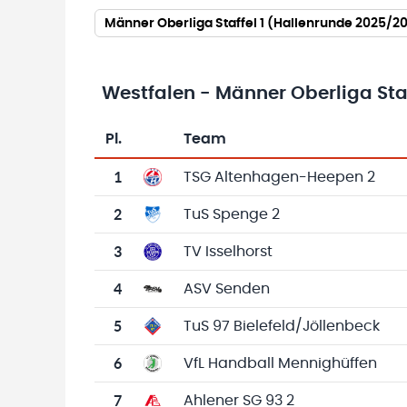
Männer Oberliga Staffel 1 (Hallenrunde 2025/2
Westfalen - Männer Oberliga Staf
Pl.
Team
Team-Logo
Tabelle mit Vereinsplatzierungen, Spielen, 
1
TSG Altenhagen-Heepen 2
2
TuS Spenge 2
3
TV Isselhorst
4
ASV Senden
5
TuS 97 Bielefeld/Jöllenbeck
6
VfL Handball Mennighüffen
7
Ahlener SG 93 2