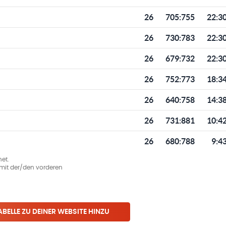
26
705
:
755
22:3
26
730
:
783
22:3
26
679
:
732
22:3
26
752
:
773
18:3
26
640
:
758
14:3
26
731
:
881
10:4
26
680
:
788
9:4
et.
ie mit der/den vorderen
ABELLE ZU DEINER WEBSITE HINZU