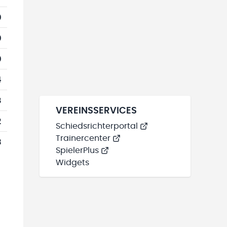
0
0
0
4
8
VEREINSSERVICES
2
Schiedsrichterportal
Trainercenter
3
SpielerPlus
Widgets