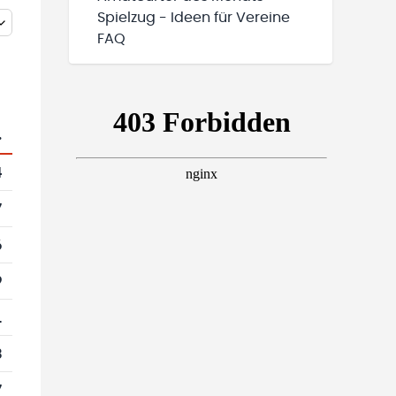
Spielzug - Ideen für Vereine
FAQ
.
4
7
6
9
1
3
7