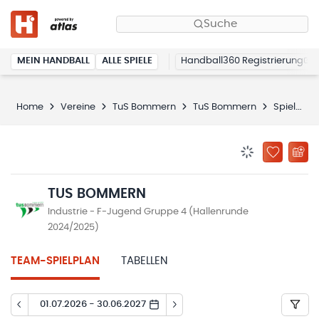
Suche
MEIN HANDBALL
ALLE SPIELE
Handball360 Registrierung
Home
Vereine
TuS Bommern
TuS Bommern
Spielplan
BENACHRICHTIG
ZU „MEINE
TUS BOMMERN
Industrie - F-Jugend Gruppe 4 (Hallenrunde
2024/2025)
TEAM-SPIELPLAN
TABELLEN
01.07.2026 - 30.06.2027