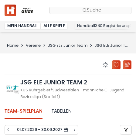
Suche
MEIN HANDBALL
ALLE SPIELE
Handball360 Registrierung
Home
Vereine
JSG ELE Junior Team
JSG ELE Junior Team 2
BENACHRICHTIG
ZU „MEINE
JSG ELE JUNIOR TEAM 2
KÜS Ruhrgebiet/Südwestfalen - männliche C-Jugend
Bezirksliga (Staffel 1)
TEAM-SPIELPLAN
TABELLEN
01.07.2026 - 30.06.2027