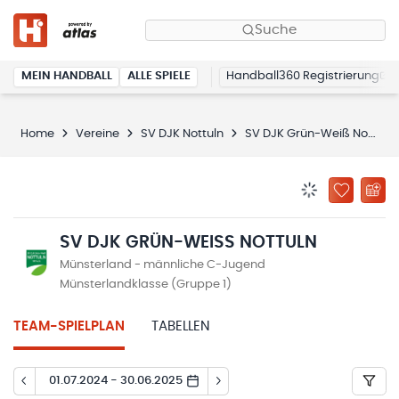
Suche
MEIN HANDBALL
ALLE SPIELE
Handball360 Registrierung
Home
Vereine
SV DJK Nottuln
SV DJK Grün-Weiß Nottuln
BENACHRICHTIG
ZU „MEINE
SV DJK GRÜN-WEISS NOTTULN
Münsterland - männliche C-Jugend
Münsterlandklasse (Gruppe 1)
TEAM-SPIELPLAN
TABELLEN
01.07.2024 - 30.06.2025