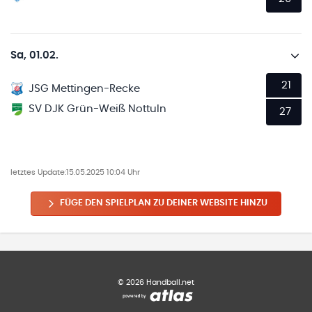
Sa, 01.02.
21
JSG Mettingen-Recke
SV DJK Grün-Weiß Nottuln
27
letztes Update:
15.05.2025 10:04 Uhr
FÜGE DEN SPIELPLAN ZU DEINER WEBSITE HINZU
©
2026
Handball.net