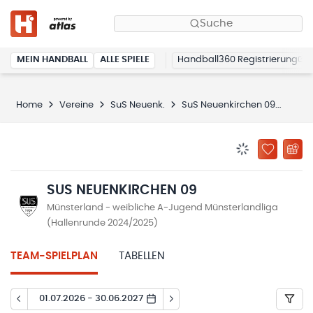
Suche
MEIN HANDBALL
ALLE SPIELE
Handball360 Registrierung
Home
Vereine
SuS Neuenk.
SuS Neuenkirchen 09
Spie
BENACHRICHTIG
ZU „MEINE
SUS NEUENKIRCHEN 09
Münsterland - weibliche A-Jugend Münsterlandliga
(Hallenrunde 2024/2025)
TEAM-SPIELPLAN
TABELLEN
01.07.2026 - 30.06.2027