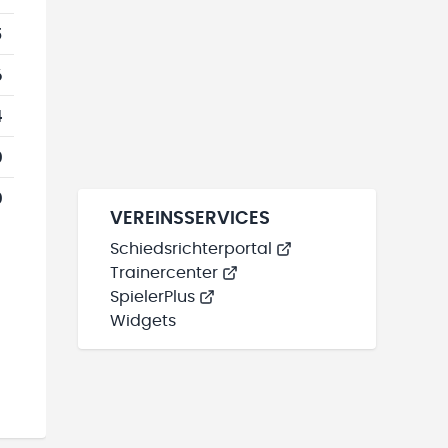
5
6
4
0
0
VEREINSSERVICES
Schiedsrichterportal
Trainercenter
SpielerPlus
Widgets