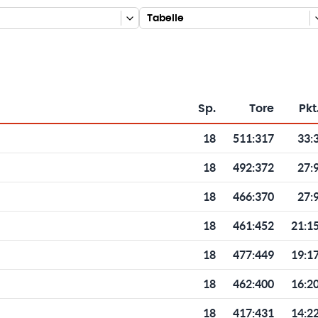
Tabelle
Sp.
Tore
Pkt
Toren und Punkten
18
511
:
317
33:
18
492
:
372
27:
18
466
:
370
27:
18
461
:
452
21:1
18
477
:
449
19:1
18
462
:
400
16:2
18
417
:
431
14:2