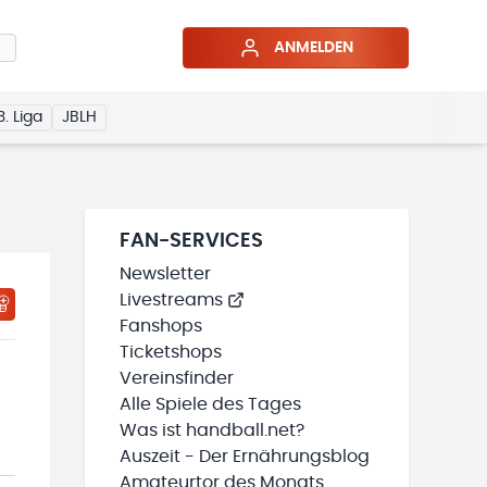
ANMELDEN
3. Liga
JBLH
FAN-SERVICES
Newsletter
Livestreams
HTIGUNGSSTATUS WIRD GELADEN
MEINE TEAMS“ HINZUFÜGEN
Fanshops
Ticketshops
Vereinsfinder
Alle Spiele des Tages
Was ist handball.net?
Auszeit - Der Ernährungsblog
Amateurtor des Monats