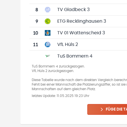
8
TV Gladbeck 3
9
ETG Recklinghausen 3
10
TV 01 Wattenscheid 3
11
VfL Hüls 2
TuS Bommern 4
TuS Bommern 4 zurückgezogen.
VfL Hüls 2 zurückgezogen.
Diese Tabelle wurde nach dem direkten Vergleich berechn
Fehlt bei einer Mannschaft die Platzierungsziffer, so ist s
Mannschaften auf dem gleichen Platz.
letztes Update:
11.05.2025 19:23 Uhr
FÜGE DIE T