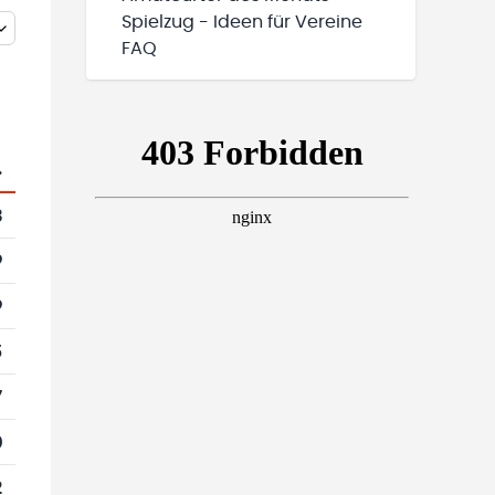
Spielzug - Ideen für Vereine
FAQ
.
3
9
9
5
7
0
2