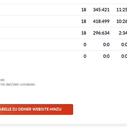
18
345
:
421
11:2
18
418
:
499
10:2
18
296
:
634
2:3
0
0
:
0
0:
0
0
:
0
0:
et.
ie mit der/den vorderen
ABELLE ZU DEINER WEBSITE HINZU