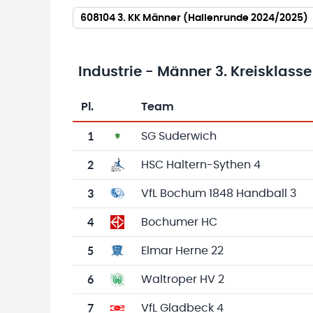
608104 3. KK Männer (Hallenrunde 2024/2025)
Industrie - Männer 3. Kreisklasse
Pl.
Team
Team-Logo
Tabelle mit Vereinsplatzierungen, Spielen, 
1
SG Suderwich
2
HSC Haltern-Sythen 4
3
VfL Bochum 1848 Handball 3
4
Bochumer HC
5
Elmar Herne 22
6
Waltroper HV 2
7
VfL Gladbeck 4