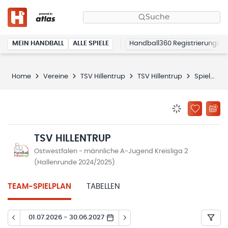
Suche
MEIN HANDBALL
ALLE SPIELE
Handball360 Registrierung
Home
Vereine
TSV Hillentrup
TSV Hillentrup
Spielplan
BENACHRICHTIG
ZU „MEINE
TSV HILLENTRUP
Ostwestfalen - männliche A-Jugend Kreisliga 2
(Hallenrunde 2024/2025)
TEAM-SPIELPLAN
TABELLEN
01.07.2026 - 30.06.2027