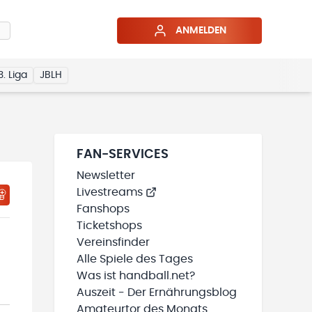
ANMELDEN
3. Liga
JBLH
FAN-SERVICES
Newsletter
Livestreams
HTIGUNGSSTATUS WIRD GELADEN
MEINE TEAMS“ HINZUFÜGEN
Fanshops
Ticketshops
Vereinsfinder
Alle Spiele des Tages
Was ist handball.net?
Auszeit - Der Ernährungsblog
Amateurtor des Monats