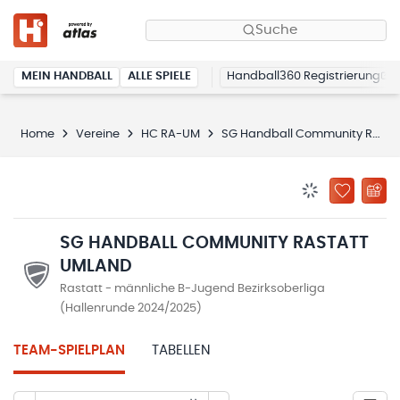
Suche
MEIN HANDBALL
ALLE SPIELE
Handball360 Registrierung
Home
Vereine
HC RA-UM
SG Handball Community Rastatt Umland
BENACHRICHTIG
ZU „MEINE
SG HANDBALL COMMUNITY RASTATT
UMLAND
Rastatt - männliche B-Jugend Bezirksoberliga
(Hallenrunde 2024/2025)
TEAM-SPIELPLAN
TABELLEN