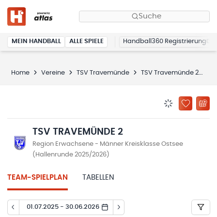
Suche
MEIN HANDBALL
ALLE SPIELE
Handball360 Registrierung
Home
Vereine
TSV Travemünde
TSV Travemünde 2
Sp
BENACHRICHTIG
ZU „MEINE
TSV TRAVEMÜNDE 2
Region Erwachsene - Männer Kreisklasse Ostsee
(Hallenrunde 2025/2026)
TEAM-SPIELPLAN
TABELLEN
01.07.2025 - 30.06.2026