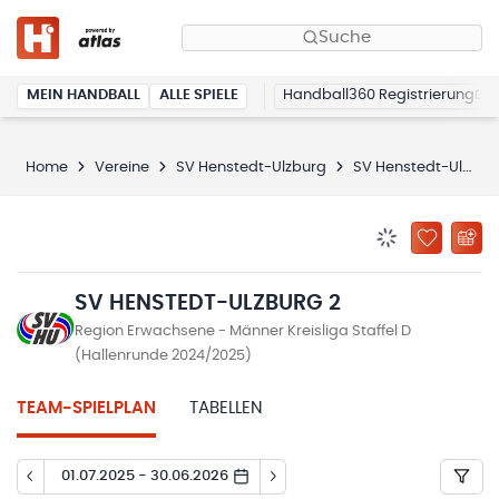
Suche
MEIN HANDBALL
ALLE SPIELE
Handball360 Registrierung
Home
Vereine
SV Henstedt-Ulzburg
SV Henstedt-Ulzburg 2
BENACHRICHTIG
ZU „MEINE
SV HENSTEDT-ULZBURG 2
Region Erwachsene - Männer Kreisliga Staffel D
(Hallenrunde 2024/2025)
TEAM-SPIELPLAN
TABELLEN
01.07.2025 - 30.06.2026