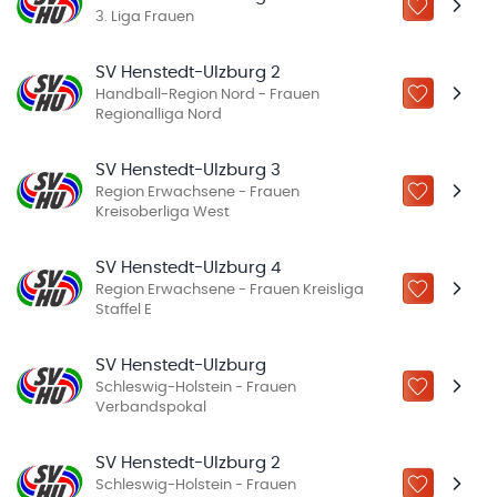
ZU „MEINE
3. Liga Frauen
SV Henstedt-Ulzburg 2
Handball-Region Nord - Frauen
ZU „MEINE
Regionalliga Nord
SV Henstedt-Ulzburg 3
Region Erwachsene - Frauen
ZU „MEINE
Kreisoberliga West
SV Henstedt-Ulzburg 4
Region Erwachsene - Frauen Kreisliga
ZU „MEINE
Staffel E
SV Henstedt-Ulzburg
Schleswig-Holstein - Frauen
ZU „MEINE
Verbandspokal
SV Henstedt-Ulzburg 2
Schleswig-Holstein - Frauen
ZU „MEINE