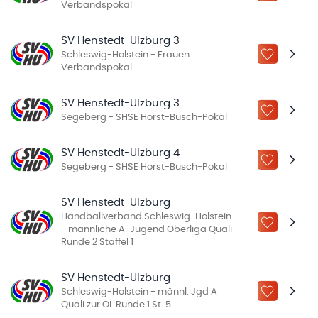
Verbandspokal
SV Henstedt-Ulzburg 3
Schleswig-Holstein - Frauen
ZU „MEINE
Verbandspokal
SV Henstedt-Ulzburg 3
ZU „MEINE
Segeberg - SHSE Horst-Busch-Pokal
SV Henstedt-Ulzburg 4
ZU „MEINE
Segeberg - SHSE Horst-Busch-Pokal
SV Henstedt-Ulzburg
Handballverband Schleswig-Holstein
ZU „MEINE
- männliche A-Jugend Oberliga Quali
Runde 2 Staffel 1
SV Henstedt-Ulzburg
Schleswig-Holstein - männl. Jgd A
ZU „MEINE
Quali zur OL Runde 1 St. 5