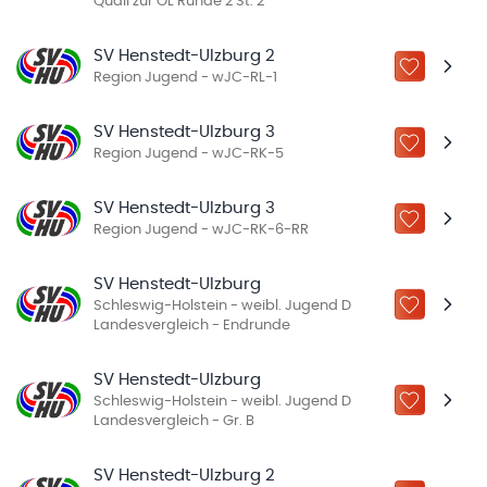
Quali zur OL Runde 2 St. 2
SV Henstedt-Ulzburg 2
ZU „MEINE
Region Jugend - wJC-RL-1
SV Henstedt-Ulzburg 3
ZU „MEINE
Region Jugend - wJC-RK-5
SV Henstedt-Ulzburg 3
ZU „MEINE
Region Jugend - wJC-RK-6-RR
SV Henstedt-Ulzburg
Schleswig-Holstein - weibl. Jugend D
ZU „MEINE
Landesvergleich - Endrunde
SV Henstedt-Ulzburg
Schleswig-Holstein - weibl. Jugend D
ZU „MEINE
Landesvergleich - Gr. B
SV Henstedt-Ulzburg 2