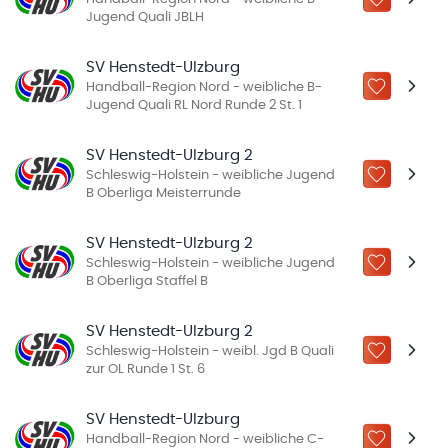
ZU „MEINE
Jugend Quali JBLH
SV Henstedt-Ulzburg
Handball-Region Nord - weibliche B-
ZU „MEINE
Jugend Quali RL Nord Runde 2 St. 1
SV Henstedt-Ulzburg 2
Schleswig-Holstein - weibliche Jugend
ZU „MEINE
B Oberliga Meisterrunde
SV Henstedt-Ulzburg 2
Schleswig-Holstein - weibliche Jugend
ZU „MEINE
B Oberliga Staffel B
SV Henstedt-Ulzburg 2
Schleswig-Holstein - weibl. Jgd B Quali
ZU „MEINE
zur OL Runde 1 St. 6
SV Henstedt-Ulzburg
Handball-Region Nord - weibliche C-
ZU „MEINE