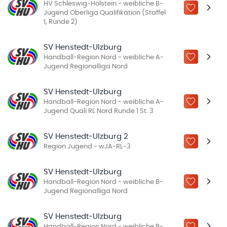
HV Schleswig-Holstein - weibliche B-
ZU „MEINE
Jugend Oberliga Qualifikation (Staffel
1, Runde 2)
SV Henstedt-Ulzburg
Handball-Region Nord - weibliche A-
ZU „MEINE
Jugend Regionalliga Nord
SV Henstedt-Ulzburg
Handball-Region Nord - weibliche A-
ZU „MEINE
Jugend Quali RL Nord Runde 1 St. 3
SV Henstedt-Ulzburg 2
ZU „MEINE
Region Jugend - wJA-RL-3
SV Henstedt-Ulzburg
Handball-Region Nord - weibliche B-
ZU „MEINE
Jugend Regionalliga Nord
SV Henstedt-Ulzburg
Handball-Region Nord - weibliche B-