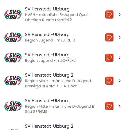
SV Henstedt-Ulzburg
HVSH - männliche B-Jugend Quali
ZU „MEINE
Oberliga Runde 1 Staffel 2
SV Henstedt-Ulzburg
ZU „MEINE
Region Jugend - mJB-RL-3
SV Henstedt-Ulzburg
ZU „MEINE
Region Jugend - mJC-RL-2
SV Henstedt-Ulzburg 2
Region Mitte - männliche D-Jugend
ZU „MEINE
Kreisliga RD/NMS/SE A-Pokal
SV Henstedt-Ulzburg
Region Mitte - männliche D-Jugend B
ZU „MEINE
Süd SE/NMS
SV Henstedt-Ulzburg 2