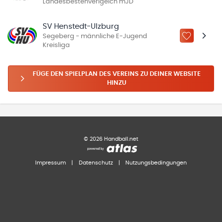
Landesbestenverlgeich mJD
SV Henstedt-Ulzburg
Segeberg - männliche E-Jugend
ZU „MEINE
Kreisliga
FÜGE DEN SPIELPLAN DES VEREINS ZU DEINER WEBSITE
HINZU
©
2026
Handball.net
Impressum
|
Datenschutz
|
Nutzungsbedingungen