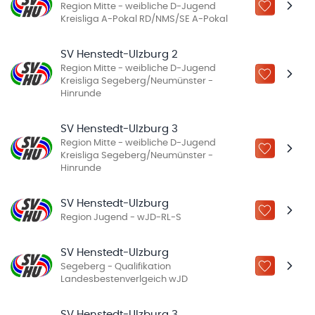
Region Mitte - weibliche D-Jugend
ZU „MEINE
Kreisliga A-Pokal RD/NMS/SE A-Pokal
SV Henstedt-Ulzburg 2
Region Mitte - weibliche D-Jugend
ZU „MEINE
Kreisliga Segeberg/Neumünster -
Hinrunde
SV Henstedt-Ulzburg 3
Region Mitte - weibliche D-Jugend
ZU „MEINE
Kreisliga Segeberg/Neumünster -
Hinrunde
SV Henstedt-Ulzburg
ZU „MEINE
Region Jugend - wJD-RL-S
SV Henstedt-Ulzburg
Segeberg - Qualifikation
ZU „MEINE
Landesbestenverlgeich wJD
SV Henstedt-Ulzburg 3