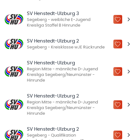
SV Henstedt-Ulzburg 3
Segeberg - weibliche E-Jugend
ZU „MEINE
Kreisliga Staffel B Hinrunde
SV Henstedt-Ulzburg 2
ZU „MEINE
Segeberg - Kreisklasse wJE Rückrunde
SV Henstedt-Ulzburg
Region Mitte - männliche D-Jugend
ZU „MEINE
Kreisliga Segeberg/Neumünster -
Hinrunde
SV Henstedt-Ulzburg 2
Region Mitte - männliche D-Jugend
ZU „MEINE
Kreisliga Segeberg/Neumünster -
Hinrunde
SV Henstedt-Ulzburg 2
Segeberg - Qualifikation
ZU „MEINE