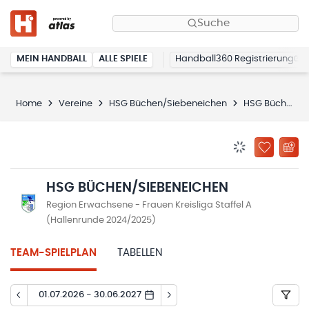
Suche
MEIN HANDBALL
ALLE SPIELE
Handball360 Registrierung
Home
Vereine
HSG Büchen/Siebeneichen
HSG Büchen/Siebeneichen
BENACHRICHTIG
ZU „MEINE
HSG BÜCHEN/SIEBENEICHEN
Region Erwachsene - Frauen Kreisliga Staffel A
(Hallenrunde 2024/2025)
TEAM-SPIELPLAN
TABELLEN
01.07.2026 - 30.06.2027