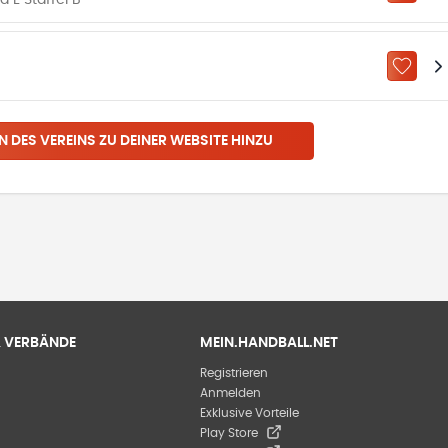
 E Staffel B
ZU „M
N DES VEREINS ZU DEINER WEBSITE HINZU
 & VERBÄNDE
MEIN.HANDBALL.NET
Registrieren
Anmelden
Exklusive Vorteile
Play Store