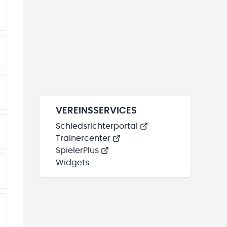
EINE TEAMS“ HINZUFÜGEN
EINE TEAMS“ HINZUFÜGEN
EINE TEAMS“ HINZUFÜGEN
VEREINSSERVICES
Schiedsrichterportal
EINE TEAMS“ HINZUFÜGEN
Trainercenter
SpielerPlus
Widgets
EINE TEAMS“ HINZUFÜGEN
EINE TEAMS“ HINZUFÜGEN