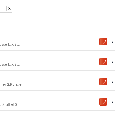
ZU „M
asse LauSto
ZU „M
asse LauSto
ZU „M
ner 2.Runde
ZU „M
 Staffel G