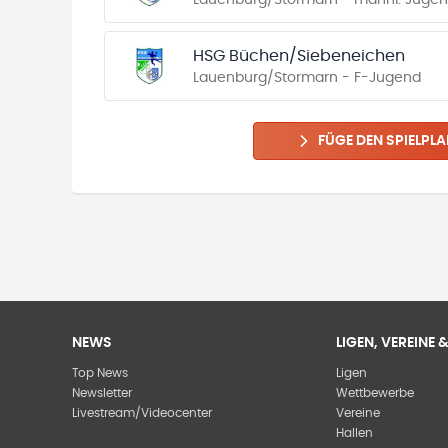
Lauenburg/Stormarn - männl. Jugend
HSG Büchen/Siebeneichen
Lauenburg/Stormarn - F-Jugend
FÜGE DEN SPIELPLA
NEWS
LIGEN, VEREINE
Top News
Ligen
Newsletter
Wettbewerbe
Livestream/Videocenter
Vereine
Hallen