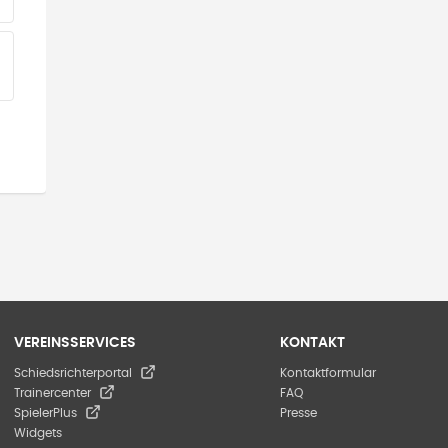
EINE TEAMS“ HINZUFÜGEN
VEREINSSERVICES
KONTAKT
Schiedsrichterportal
Kontaktformular
Trainercenter
FAQ
SpielerPlus
Presse
Widgets