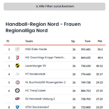
Alle Filter zurücksetzen
Handball-Region Nord - Frauen
Regionalliga Nord
Pl.
Team
Sp.
Tore
Pkt.
Team-Logo
Tabelle mit Vereinsplatzierungen, Spielen, Toren und Punkten
1
26
955
:
681
50:2
HSG Eider Harde
2
26
864
:
635
48:4
HG Owschlag-Kropp-Tetenhusen
3
26
736
:
634
40:12
Lauenburger SV
4
26
776
:
660
35:17
HT Norderstedt
5
26
749
:
738
29:23
HL Buchholz08-Rosengarten 2
6
26
806
:
753
27:25
HC Treia/Jübek
26
728
:
703
27:25
SV Henstedt-Ulzburg 2
8
26
723
:
800
23:29
ATSV Stockelsdorf