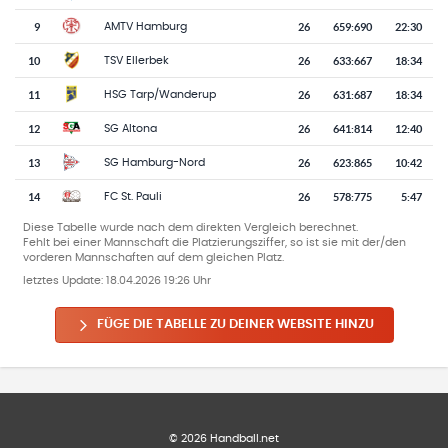
9
26
659
:
690
22:30
AMTV Hamburg
10
26
633
:
667
18:34
TSV Ellerbek
11
26
631
:
687
18:34
HSG Tarp/Wanderup
12
26
641
:
814
12:40
SG Altona
13
26
623
:
865
10:42
SG Hamburg-Nord
14
26
578
:
775
5:47
FC St. Pauli
Diese Tabelle wurde nach dem direkten Vergleich berechnet.
Fehlt bei einer Mannschaft die Platzierungsziffer, so ist sie mit der/den
vorderen Mannschaften auf dem gleichen Platz.
letztes Update:
18.04.2026 19:26 Uhr
FÜGE DIE TABELLE ZU DEINER WEBSITE HINZU
©
2026
Handball.net