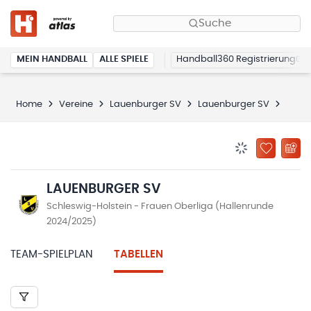
Suche
MEIN HANDBALL
ALLE SPIELE
Handball360 Registrierung
Home
Vereine
Lauenburger SV
Lauenburger SV
Tabel
BENACHRICHTIG
ZU „MEINE
LAUENBURGER SV
Schleswig-Holstein - Frauen Oberliga (Hallenrunde
2024/2025)
TEAM-SPIELPLAN
TABELLEN