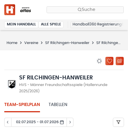
Suche
MEIN HANDBALL
ALLE SPIELE
Handball360 Registrierung
Home
Vereine
SF Rilchingen-Hanweiler
SF Rilchingen-Hanweiler
BENACHRICHTIG
ZU „MEINE
SF RILCHINGEN-HANWEILER
HVS - Männer Freundschaftsspiele (Hallenrunde
2025/2026)
TEAM-SPIELPLAN
TABELLEN
02.07.2025 - 01.07.2026