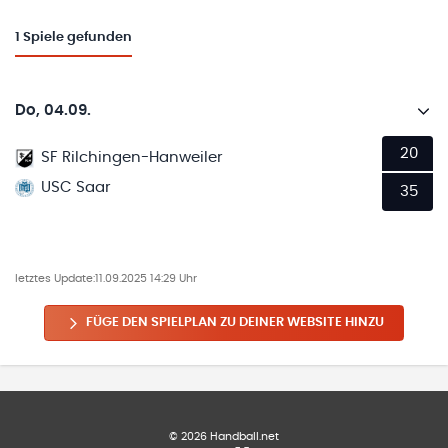
1
Spiele gefunden
Do, 04.09.
20
SF Rilchingen-Hanweiler
USC Saar
35
letztes Update:
11.09.2025 14:29 Uhr
FÜGE DEN SPIELPLAN ZU DEINER WEBSITE HINZU
©
2026
Handball.net