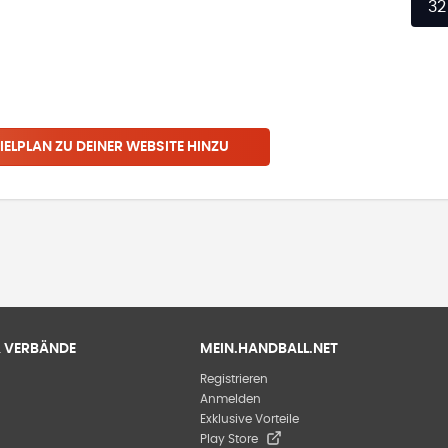
32
IELPLAN ZU DEINER WEBSITE HINZU
 & VERBÄNDE
MEIN.HANDBALL.NET
Registrieren
Anmelden
Exklusive Vorteile
Play Store