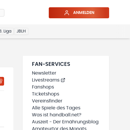
ANMELDEN
3. Liga
JBLH
FAN-SERVICES
Newsletter
Livestreams
HTIGUNGSSTATUS WIRD GELADEN
MEINE TEAMS“ HINZUFÜGEN
Fanshops
Ticketshops
Vereinsfinder
Alle Spiele des Tages
Was ist handball.net?
Auszeit - Der Ernährungsblog
Amateurtor des Monats