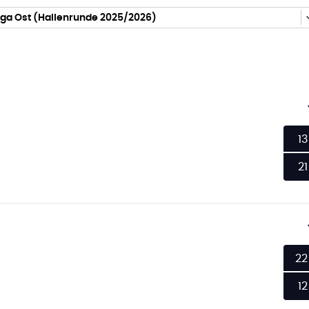
iga Ost (Hallenrunde 2025/2026)
13
21
22
12