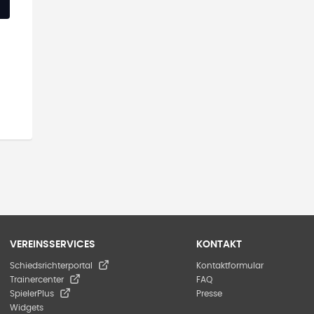
VEREINSSERVICES
KONTAKT
Schiedsrichterportal
Kontaktformular
Trainercenter
FAQ
SpielerPlus
Presse
Widgets