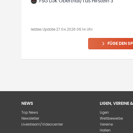
FSG DJK Oberthal/TuS Hirstein 3
letztes Update:
27.04.2026 06:14 Uhr
FÜGE DEN SP
NEWS
LIGEN, VEREINE
Top News
Ligen
Newsletter
Wettbewerbe
Livestream/Videocenter
Vereine
Hallen