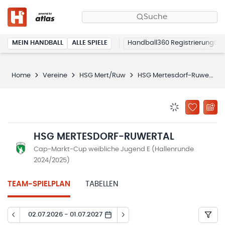
Suche
MEIN HANDBALL
ALLE SPIELE
Handball360 Registrierung
Home
Vereine
HSG Mert/Ruw
HSG Mertesdorf-Ruwertal
BENACHRICHTIG
ZU „MEINE
HSG MERTESDORF-RUWERTAL
Cap-Markt-Cup weibliche Jugend E (Hallenrunde
2024/2025)
TEAM-SPIELPLAN
TABELLEN
02.07.2026 - 01.07.2027