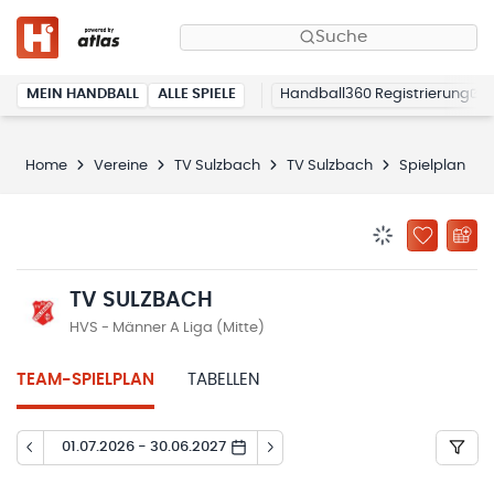
Suche
MEIN HANDBALL
ALLE SPIELE
Handball360 Registrierung
Home
Vereine
TV Sulzbach
TV Sulzbach
Spielplan
BENACHRICHTIG
ZU „MEINE
TV SULZBACH
HVS - Männer A Liga (Mitte)
TEAM-SPIELPLAN
TABELLEN
01.07.2026 - 30.06.2027