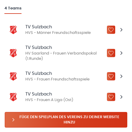
4
Teams
TV Sulzbach
ZU „MEINE
HVS - Männer Freundschaftsspiele
TV Sulzbach
HV Saarland - Frauen Verbandspokal
ZU „MEINE
(1.Runde)
TV Sulzbach
ZU „MEINE
HVS - Frauen Freundschaftsspiele
TV Sulzbach
ZU „MEINE
HVS - Frauen A Liga (Ost)
FÜGE DEN SPIELPLAN DES VEREINS ZU DEINER WEBSITE
HINZU