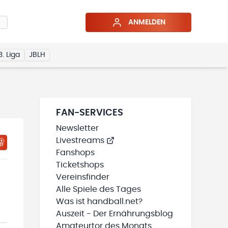
ANMELDEN
3. Liga
JBLH
FAN-SERVICES
Newsletter
Livestreams
HTIGUNGSSTATUS WIRD GELADEN
MEINE TEAMS“ HINZUFÜGEN
Fanshops
Ticketshops
Vereinsfinder
Alle Spiele des Tages
Was ist handball.net?
Auszeit - Der Ernährungsblog
Amateurtor des Monats