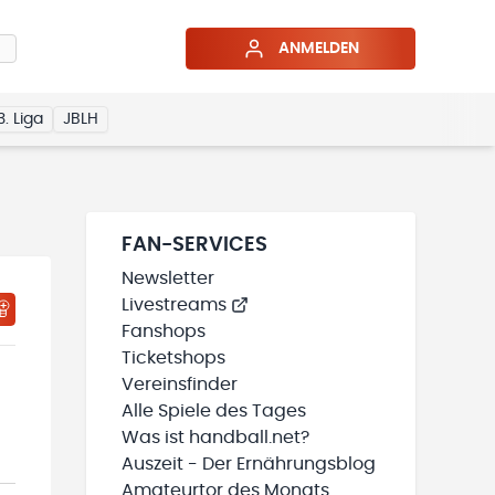
ANMELDEN
3. Liga
JBLH
FAN-SERVICES
Newsletter
Livestreams
HTIGUNGSSTATUS WIRD GELADEN
MEINE TEAMS“ HINZUFÜGEN
Fanshops
Ticketshops
Vereinsfinder
Alle Spiele des Tages
Was ist handball.net?
Auszeit - Der Ernährungsblog
Amateurtor des Monats