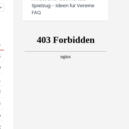
Spielzug - Ideen für Vereine
FAQ
.
5
9
1
2
5
6
2