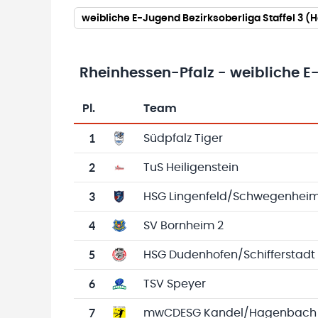
weibliche E-Jugend Bezirksoberliga Staffel 3 
Rheinhessen-Pfalz - weibliche E-
Pl.
Team
Team-Logo
Tabelle mit Vereinsplatzierungen, Spielen, 
1
Südpfalz Tiger
2
TuS Heiligenstein
3
HSG Lingenfeld/Schwegenhei
4
SV Bornheim 2
5
HSG Dudenhofen/Schifferstadt
6
TSV Speyer
7
mwCDESG Kandel/Hagenbach