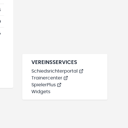
4
0
6
VEREINSSERVICES
Schiedsrichterportal
Trainercenter
SpielerPlus
Widgets