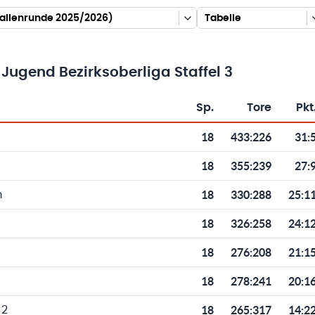
(Hallenrunde 2025/2026)
Tabelle
Jugend Bezirksoberliga Staffel 3
Sp.
Tore
Pkt
Toren und Punkten
18
433
:
226
31:
18
355
:
239
27:
18
330
:
288
25:1
m
18
326
:
258
24:1
18
276
:
208
21:1
18
278
:
241
20:1
18
265
:
317
14:2
 2