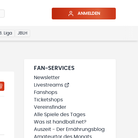
ANMELDEN
3. Liga
JBLH
FAN-SERVICES
Newsletter
Livestreams
HTIGUNGSSTATUS WIRD GELADEN
MEINE TEAMS“ HINZUFÜGEN
Fanshops
Ticketshops
Vereinsfinder
Alle Spiele des Tages
Was ist handball.net?
Auszeit - Der Ernährungsblog
Amateurtor des Monats