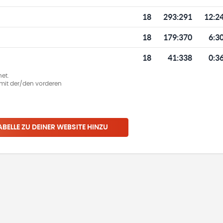
18
293
:
291
12:2
18
179
:
370
6:3
18
41
:
338
0:3
et.
ie mit der/den vorderen
ABELLE ZU DEINER WEBSITE HINZU