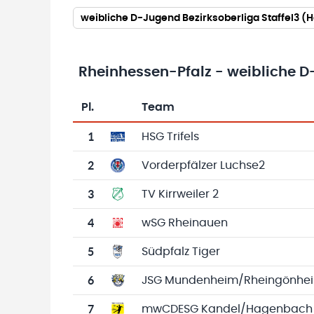
weibliche D-Jugend Bezirksoberliga Staffel3 (
Rheinhessen-Pfalz - weibliche D
Pl.
Team
Team-Logo
Tabelle mit Vereinsplatzierungen, Spielen, 
1
HSG Trifels
2
Vorderpfälzer Luchse2
3
TV Kirrweiler 2
4
wSG Rheinauen
5
Südpfalz Tiger
6
JSG Mundenheim/Rheingönhe
7
mwCDESG Kandel/Hagenbach