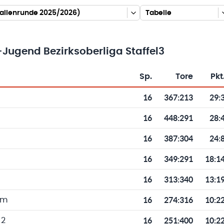
Hallenrunde 2025/2026)
Tabelle
-Jugend Bezirksoberliga Staffel3
Sp.
Tore
Pkt
Toren und Punkten
16
367
:
213
29:
16
448
:
291
28:
16
387
:
304
24:
16
349
:
291
18:1
16
313
:
340
13:1
16
274
:
316
10:2
im
16
251
:
400
10:2
 2