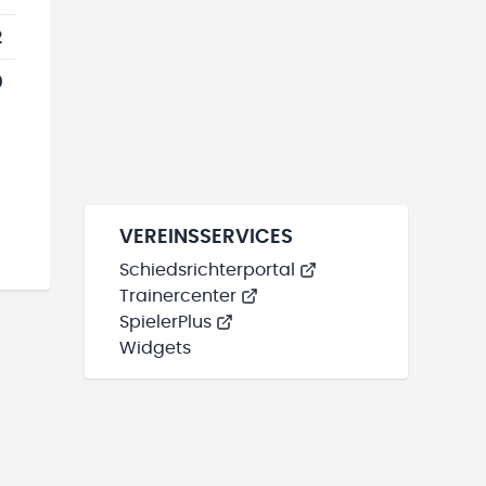
2
0
VEREINSSERVICES
Schiedsrichterportal
Trainercenter
SpielerPlus
Widgets