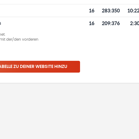
16
283
:
350
10:2
16
209
:
376
2:3
m
et.
ie mit der/den vorderen
ABELLE ZU DEINER WEBSITE HINZU