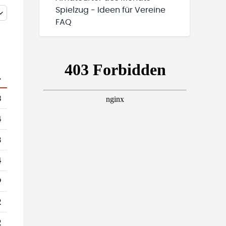
Spielzug - Ideen für Vereine
FAQ
.
3
4
8
4
9
2
2