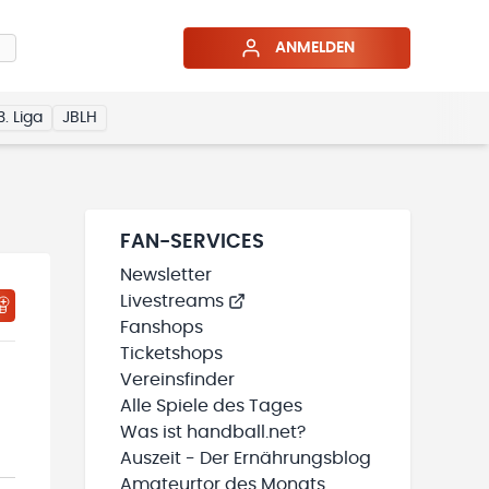
ANMELDEN
3. Liga
JBLH
FAN-SERVICES
Newsletter
Livestreams
HTIGUNGSSTATUS WIRD GELADEN
MEINE TEAMS“ HINZUFÜGEN
Fanshops
Ticketshops
Vereinsfinder
Alle Spiele des Tages
Was ist handball.net?
Auszeit - Der Ernährungsblog
Amateurtor des Monats