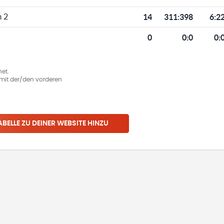
14
311
:
398
6:2
 2
0
0
:
0
0:
et.
ie mit der/den vorderen
ABELLE ZU DEINER WEBSITE HINZU