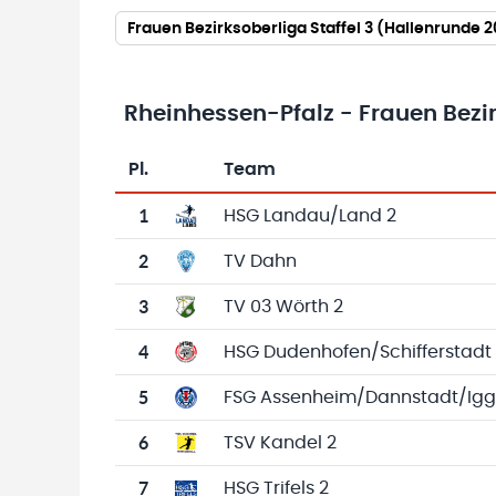
Frauen Bezirksoberliga Staffel 3 (Hallenrunde 
Rheinhessen-Pfalz - Frauen Bezir
Pl.
Team
Team-Logo
Tabelle mit Vereinsplatzierungen, Spielen, 
1
HSG Landau/Land 2
2
TV Dahn
3
TV 03 Wörth 2
4
HSG Dudenhofen/Schifferstadt
5
FSG Assenheim/Dannstadt/Igg
6
TSV Kandel 2
7
HSG Trifels 2