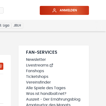
ANMELDEN
3. Liga
JBLH
FAN-SERVICES
Newsletter
Livestreams
HTIGUNGSSTATUS WIRD GELADEN
MEINE TEAMS“ HINZUFÜGEN
Fanshops
Ticketshops
Vereinsfinder
Alle Spiele des Tages
Was ist handball.net?
Auszeit - Der Ernährungsblog
Amateurtor des Monats