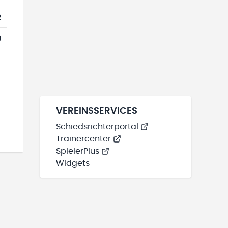
2
0
VEREINSSERVICES
Schiedsrichterportal
Trainercenter
SpielerPlus
Widgets