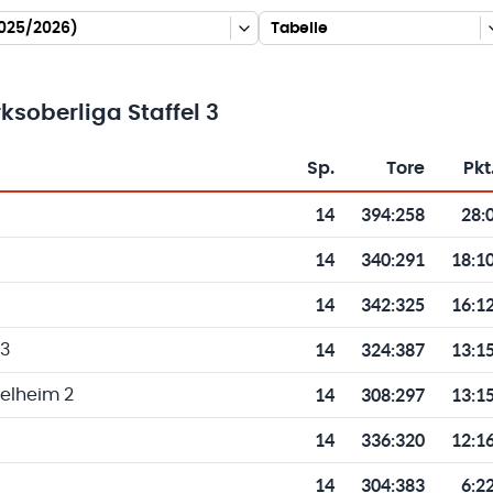
2025/2026)
Tabelle
ksoberliga Staffel 3
Sp.
Tore
Pkt
Toren und Punkten
14
394
:
258
28:
14
340
:
291
18:1
14
342
:
325
16:1
14
324
:
387
13:1
 3
14
308
:
297
13:1
elheim 2
14
336
:
320
12:1
14
304
:
383
6:2