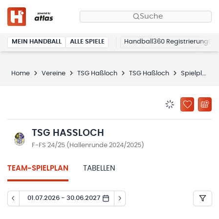
Suche
MEIN HANDBALL
ALLE SPIELE
Handball360 Registrierung
Home
Vereine
TSG Haßloch
TSG Haßloch
Spielplan
BENACHRICHTIG
ZU „MEINE
TSG HASSLOCH
F-FS 24/25 (Hallenrunde 2024/2025)
TEAM-SPIELPLAN
TABELLEN
01.07.2026 - 30.06.2027