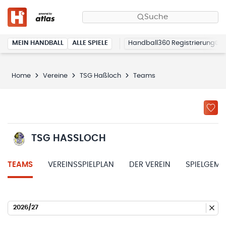
Suche
MEIN HANDBALL
ALLE SPIELE
Handball360 Registrierung
Home
Vereine
TSG Haßloch
Teams
TSG HASSLOCH
TEAMS
VEREINSSPIELPLAN
DER VEREIN
SPIELGEME
2026/27