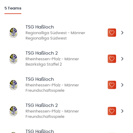
5
Teams
TSG Haßloch
Regionalliga Südwest - Männer
ZU „MEINE
Regionalliga Südwest
TSG Haßloch 2
Rheinhessen-Pfalz - Männer
ZU „MEINE
Bezirksliga Staffel 2
TSG Haßloch
Rheinhessen-Pfalz - Männer
ZU „MEINE
Freundschaftsspiele
TSG Haßloch 2
Rheinhessen-Pfalz - Männer
ZU „MEINE
Freundschaftsspiele
TSG Haßloch