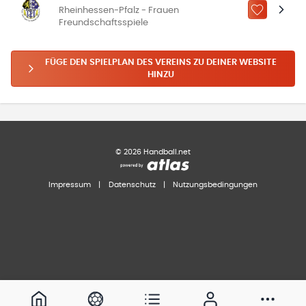
Rheinhessen-Pfalz - Frauen
ZU „MEINE
Freundschaftsspiele
FÜGE DEN SPIELPLAN DES VEREINS ZU DEINER WEBSITE
HINZU
©
2026
Handball.net
Impressum
|
Datenschutz
|
Nutzungsbedingungen